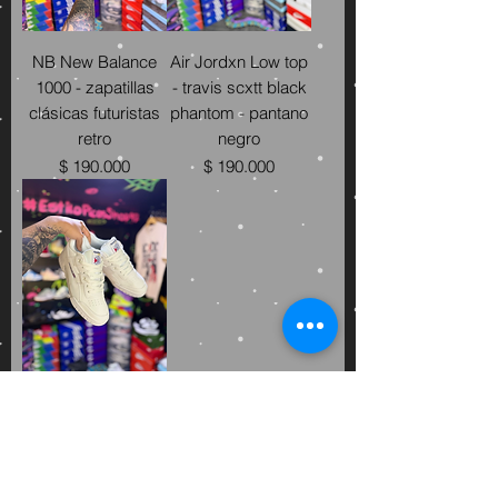
NB New Balance
Air Jordxn Low top
1000 - zapatillas
- travis scxtt black
clásicas futuristas
phantom - pantano
retro
negro
Precio
Precio
$ 190.000
$ 190.000
Reebok Club C58 -
Zapatos blancos
deportivos clasicos
minimalista