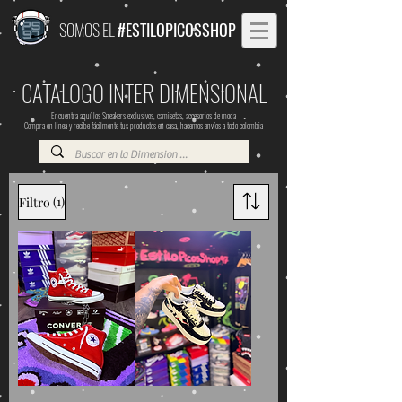
SOMOS EL
#ESTILOPICOSSHOP
CATALOGO INTER DIMENSIONAL
Encuentra aquí los Sneakers exclusivos, camisetas, accesorios de moda
Compra en linea y recibe fácilmente tus productos en casa, hacemos envíos a todo colombia
(1)
Filtro