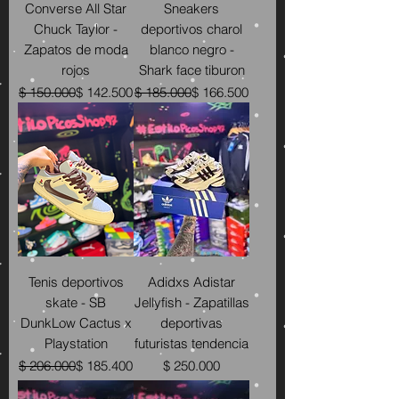
Converse All Star
Sneakers
Chuck Taylor -
deportivos charol
Zapatos de moda
blanco negro -
rojos
Shark face tiburon
Precio
Precio de oferta
Precio
Precio de oferta
$ 150.000
$ 142.500
$ 185.000
$ 166.500
Tenis deportivos
Adidxs Adistar
skate - SB
Jellyfish - Zapatillas
DunkLow Cactus x
deportivas
Playstation
futuristas tendencia
Precio
Precio de oferta
Precio
$ 206.000
$ 185.400
$ 250.000