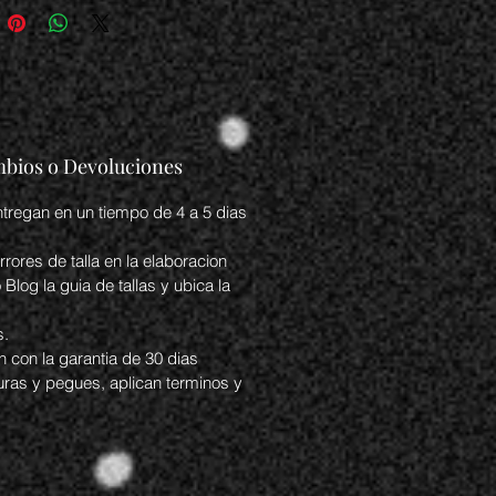
 clásico
ma de amarre de cordones
or de cuero
terno textil
 de caucho
ucaramanga #campus #streetwear
bios o Devoluciones
tyle #ropabucaramanga
iedecuesta
tregan en un tiempo de 4 a 5 dias
estobucaramanga
espiedecuesta
ores de talla en la elaboracion
asbucaramanga
Blog la guia de tallas y ubica la
s.
 con la garantia de 30 dias
uras y pegues, aplican terminos y