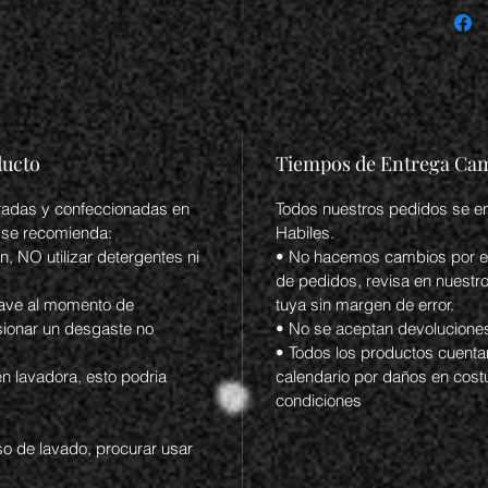
- Ajuste
- Siste
- Exteri
-Forro in
- Suela
#tenisb
ducto
Tiempos de Entrega Cam
#urbans
#tenisp
radas y confeccionadas en
Todos nuestros pedidos se en
#balonc
 se recomienda:
Habiles.
#deport
, NO utilizar detergentes ni
• No hacemos cambios por err
#notici
de pedidos, revisa en nuestro 
uave al momento de
tuya sin margen de error.
asionar un desgaste no
• No se aceptan devolucione
• Todos los productos cuentan
en lavadora, esto podria
calendario por daños en cost
condiciones
eso de lavado, procurar usar