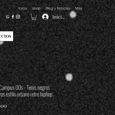
Inicio
shop
Blog y Noticias
Más
Iniciar sesión
UCTOS
Campus 00s - Tenis negros
vos estilo urbano retro hiphop
Precio
000