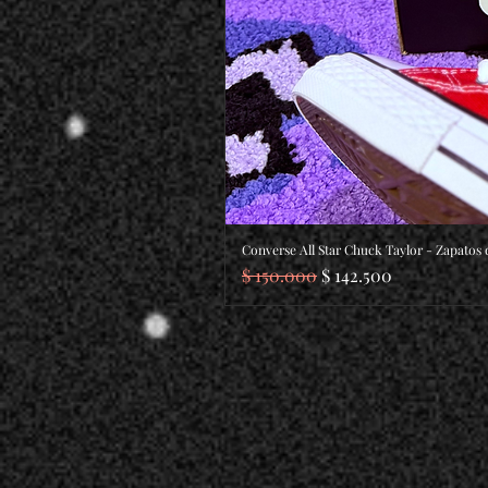
Converse All Star Chuck Taylor - Zapatos
Precio
Precio de oferta
$ 150.000
$ 142.500