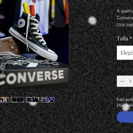
A quemar
Convers
Una zapa
Moderad
Talla
*
Esta zap
más icón
Tamb es
Elegi
desde 1
Cantida
Este pedi
Dias hab