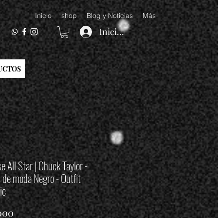
Inicio
shop
Blog y Noticias
Más
Iniciar sesión
UCTOS
e All Star | Chuck Taylor -
 de moda Negro - Outfit
ic
Precio
.000