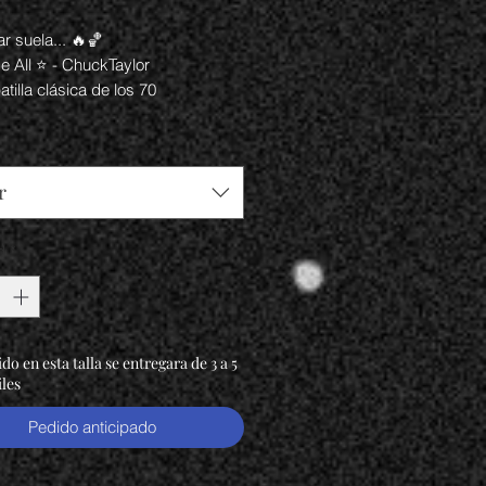
 suela... 🔥🏀
e All ⭐ - ChuckTaylor
tilla clásica de los 70
a en lona y goma 👌🏻
atilla es considerada como la
ica de todos los tiempos ⏱️
 considerada la más vendida
r
922. 🌟
d
*
do en esta talla se entregara de 3 a 5
iles
Pedido anticipado