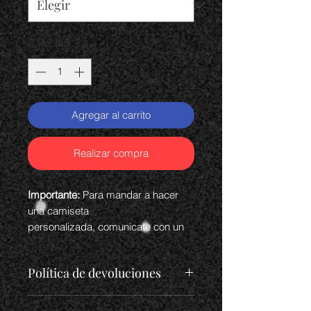
Cantidad
*
Agregar al carrito
Realizar compra
Importante:
Para mandar a hacer
una camiseta
personalizada, comunicate con un
asesor de Pico's Shop 97 y
confirmar la disponibilidad de talla y
Política de devoluciones
precio de tu diseño.
En caso de realizar un
pago errado
,
Puedes hacer una camiseta